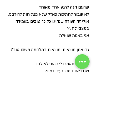
שהעם הזה לרגע אחד מאוחד,
לא שבור לחתיכות פאזל שלא מצליחות להידבק.
אולי זה העודה שנהיינו כל כך טובים בעמידה 
במצבי לחץ?
אני באמת שואלת 
גם אתן מוצאות ומוצאים במלחמה משהו טוב?
בבקשה תאמרו לי שאני לא לבד 
שגם אתם משוגעים כמוני.
שיהיה ברור אני מתפללת שאף אחד לא ייפגע 
לא חייל, אזרח, טייס 
אף לא אחד.
אבל לפעמים עם הקשה של הלחם 
בא טעם טוב.