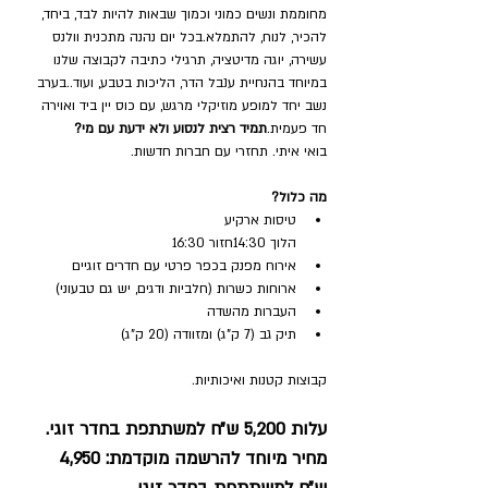
מחוממת ונשים כמוני וכמוך שבאות להיות לבד, ביחד, 
להכיר, לנוח, להתמלא.בכל יום נהנה מתכנית וולנס 
עשירה, יוגה מדיטציה, תרגילי כתיבה לקבוצה שלנו 
במיוחד בהנחיית ענבל הדר, הליכות בטבע, ועוד..בערב 
נשב יחד למופע מוזיקלי מרגש, עם כוס יין ביד ואוירה 
חד פעמית.
תמיד רצית לנסוע ולא ידעת עם מי?
בואי איתי. תחזרי עם חברות חדשות.
מה כלול?
טיסות ארקיע
הלוך 14:30חזור 16:30
אירוח מפנק בכפר פרטי עם חדרים זוגיים
ארוחות כשרות (חלביות ודגים, יש גם טבעוני)
העברות מהשדה
תיק גב (7 ק"ג) ומזוודה (20 ק"ג)
קבוצות קטנות ואיכותיות.
עלות 5,200 ש״ח למשתתפת בחדר זוגי. 
מחיר מיוחד להרשמה מוקדמת: 4,950 