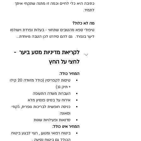
כתיבה היא כלי לחיים וכמה זו מתנה שתקחי איתך 
לתמיד.  
מה לא כלול?
טיפולי ספא מהטובים שתחווי - בעלות נפרדת וישולמו 
ליער בנפרד.  גם להם סידרנו לכן הטבה מיוחדת...
לקריאת מדיניות מסע ביער  - 
לחצי על החץ
המחיר כולל:
טיסות לקפריסין (כולל מזוודה 20 קילו 
+ תיק גב)
העברות משדה התעופה
אירוח על בסיס פנסיון מלא
כניסה חופשית לבריכות גופרית, ג'קוזי 
וסאונה
סדנאות ופעילויות שונות
המחיר אינו כולל:
ביטוח רפואי ומטען , רצוי לבצע ביטוח 
הכולל גם ביטוח נסיעה .