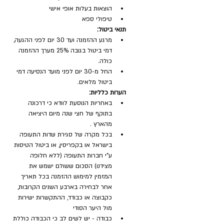
הוצאות בעלות אופי אישי
טיפולי ספא
תנאי ביטול:
מרגע ההזמנה ועד 30 יום לפני ההגעה, 
דמי ביטול בגובה 25% מערך ההזמנה 
כולה.
החל מ-30 יום לפני מועד הנסיעה דמי 
ביטול מלאים.
הערות כלליות:
באחריות הנוסעת לוודא כי דרכונה 
בתוקף של חצי שנה מיום היציאה 
מהארץ .
בכל מקרה של סגירת שדות התעופה 
בישראל או בקפריסין, או ביטול הטיסות 
ע"י חברות התעופה (ללא חלופה 
מצידנו) הסכום ששולם ישמש את 
המזמין למימוש ההזמנה בכל תאריך 
אחר לבחירה בארבע השנים הקרובות, 
כקבוצה או כבודד, ההתקשרות ישירות 
מול היער הסודי 
כבודה - יש לשים לב כי הכבודה כוללת 