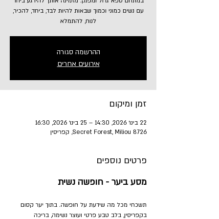
במתחם ספא גדול ומפנק. מזמינה אותך להירגע ביחד
עם נשים כמוני וכמוך שבאות להיות לבד, ביחד, להכיר,
לנוח, להתמלא
ההרשמה סגורה
אירועים אחרים
זמן ומיקום
22 בינו׳ 2026, 14:30 – 25 בינו׳ 2026, 16:30
Secret Forest, Miliou 8726, קפריסין
פרטים נוספים
מסע ביער - חופשה נשית
תשכחי מכל מה שידעת על חופשה. בתוך יער קסום 
בקפריסין, בלב טבע פרטי ועוצר נשימה, בריכה 