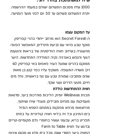
ש״ח למשתתפת בחדר זוגי. 
1000 ש״ח מסכום התשלום ישולם במעמד ההרשמה. 
יתרת התשלום תשלום עד 30 יום לפני מועד הנסיעה.
על המקום עצמו
ה-Secret Forest הוא מרחב ייחודי בהרי קפריסין, 
מוקף טבע פראי עם נביעת מינרלים, המאפשר הפוגה 
מהשגרה בשילוב חוויה הוליסטית של בריאות והטענת 
הגוף והנפש באנרגיה נקיה המולידה התחדשות. היער 
ממוקם בהרים שמעל העיר פאפוס באי קפריסין, 40 
דק׳ משדה התעופה. משקיף עליו כפר קטן בן מאות 
שנים ומסביבו שמורת טבע עם נוף בראשיתי, נחל מים 
חיים, מטעי הדרים ועצי שקד.
חווית ההתחדשות כוללת
תכנית Wellness יומית, הליכות מודרכות ביער, סדנאות 
מעמיקות עם מנחים מובילים, מעגלי שיח ושיתוף, 
מרחצאות מרפא מפנקות במתחם הספא הגדול 
בים-התיכון וכל זה בליווי חוויה קולינרית על בסיס 
תפריט בריא, צבעוני ועשיר בחומרי גלם מקומיים-טריים 
ובדגש על חווית Farm to Table
החוויה ביער הסודי שונה מכל בית מלון או מקום אירוח 