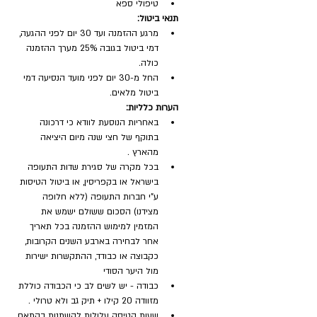
טיפולי ספא
תנאי ביטול:
מרגע ההזמנה ועד 30 יום לפני ההגעה, 
דמי ביטול בגובה 25% מערך ההזמנה 
כולה.
החל מ-30 יום לפני מועד הנסיעה דמי 
ביטול מלאים.
הערות כלליות:
באחריות הנוסעת לוודא כי דרכונה 
בתוקף של חצי שנה מיום היציאה 
מהארץ .
בכל מקרה של סגירת שדות התעופה 
בישראל או בקפריסין, או ביטול הטיסות 
ע"י חברות התעופה (ללא חלופה 
מצידנו) הסכום ששולם ישמש את 
המזמין למימוש ההזמנה בכל תאריך 
אחר לבחירה בארבע השנים הקרובות, 
כקבוצה או כבודד, ההתקשרות ישירות 
מול היער הסודי 
כבודה - יש לשים לב כי הכבודה כוללת 
מזוודה 20 קילו + תיק גב ולא טרולי .
שעות הטיסה עלולות להשתנות בהתאם 