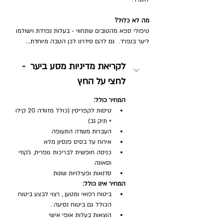
מה לא כלול?
טיפולי ספא מהטובים שתחווי - בעלות נפרדת וישולמו 
ליער בנפרד.  גם להם סידרנו לכן הטבה מיוחדת...
לקריאת מדיניות מסע ביער  - 
לחצי על החץ
המחיר כולל:
טיסות לקפריסין (כולל מזוודה 20 קילו 
+ תיק גב)
העברות משדה התעופה
אירוח על בסיס פנסיון מלא
כניסה חופשית לבריכות גופרית, ג'קוזי 
וסאונה
סדנאות ופעילויות שונות
המחיר אינו כולל:
ביטוח רפואי ומטען , רצוי לבצע ביטוח 
הכולל גם ביטוח נסיעה .
הוצאות בעלות אופי אישי