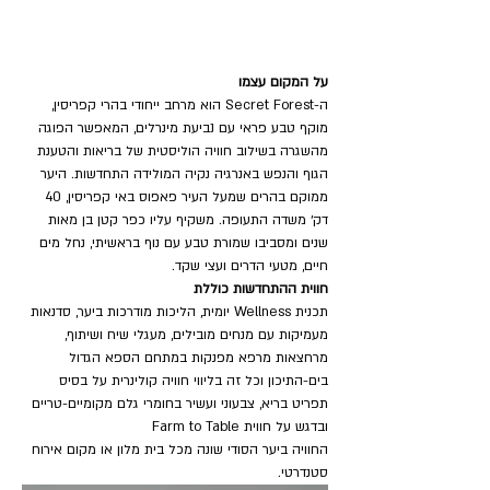
על המקום עצמו
ה-Secret Forest הוא מרחב ייחודי בהרי קפריסין, 
מוקף טבע פראי עם נביעת מינרלים, המאפשר הפוגה 
מהשגרה בשילוב חוויה הוליסטית של בריאות והטענת 
הגוף והנפש באנרגיה נקיה המולידה התחדשות. היער 
ממוקם בהרים שמעל העיר פאפוס באי קפריסין, 40 
דק׳ משדה התעופה. משקיף עליו כפר קטן בן מאות 
שנים ומסביבו שמורת טבע עם נוף בראשיתי, נחל מים 
חיים, מטעי הדרים ועצי שקד.
חווית ההתחדשות כוללת
תכנית Wellness יומית, הליכות מודרכות ביער, סדנאות 
מעמיקות עם מנחים מובילים, מעגלי שיח ושיתוף, 
מרחצאות מרפא מפנקות במתחם הספא הגדול 
בים-התיכון וכל זה בליווי חוויה קולינרית על בסיס 
תפריט בריא, צבעוני ועשיר בחומרי גלם מקומיים-טריים 
ובדגש על חווית Farm to Table
החוויה ביער הסודי שונה מכל בית מלון או מקום אירוח 
סטנדרטי.