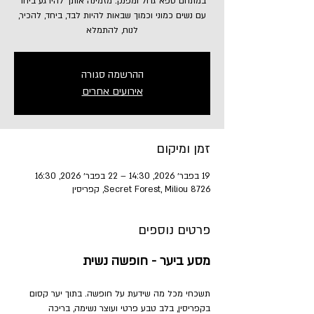
במתחם ספא גדול ומפנק. מזמינה אותך להירגע ביחד
עם נשים כמוני וכמוך שבאות להיות לבד, ביחד, להכיר,
לנוח, להתמלא
ההרשמה סגורה
אירועים אחרים
זמן ומיקום
19 בפבר׳ 2026, 14:30 – 22 בפבר׳ 2026, 16:30
Secret Forest, Miliou 8726, קפריסין
פרטים נוספים
מסע ביער - חופשה נשית
תשכחי מכל מה שידעת על חופשה. בתוך יער קסום 
בקפריסין, בלב טבע פרטי ועוצר נשימה, בריכה 