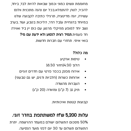
מחוממת ונשים כמוני וכמוך שבאות להיות לבד, ביחד, 
להכיר, לנוח, להתמלא.בכל יום נהנה מתכנית וולנס 
עשירה, יוגה מדיטציה, תרגילי כתיבה לקבוצה שלנו 
במיוחד בהנחיית ענבל הדר, הליכות בטבע, ועוד..בערב 
נשב יחד למופע מוזיקלי מרגש, עם כוס יין ביד ואוירה 
חד פעמית.
תמיד רצית לנסוע ולא ידעת עם מי?
בואי איתי. תחזרי עם חברות חדשות.
מה כלול?
טיסות ארקיע
הלוך 14:30חזור 16:30
אירוח מפנק בכפר פרטי עם חדרים זוגיים
ארוחות כשרות (חלביות ודגים, יש גם טבעוני)
העברות מהשדה
תיק גב (7 ק"ג) ומזוודה (20 ק"ג)
קבוצות קטנות ואיכותיות.
עלות 5,200 ש״ח למשתתפת בחדר זוגי. 
50% מסכום התשלום ישולם במעמד ההרשמה. יתרת 
התשלום תשלום עד 30 יום לפני מועד הנסיעה.