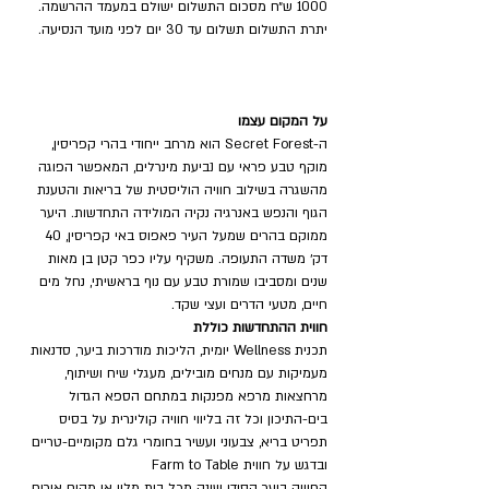
1000 ש״ח מסכום התשלום ישולם במעמד ההרשמה. 
יתרת התשלום תשלום עד 30 יום לפני מועד הנסיעה.
על המקום עצמו
ה-Secret Forest הוא מרחב ייחודי בהרי קפריסין, 
מוקף טבע פראי עם נביעת מינרלים, המאפשר הפוגה 
מהשגרה בשילוב חוויה הוליסטית של בריאות והטענת 
הגוף והנפש באנרגיה נקיה המולידה התחדשות. היער 
ממוקם בהרים שמעל העיר פאפוס באי קפריסין, 40 
דק׳ משדה התעופה. משקיף עליו כפר קטן בן מאות 
שנים ומסביבו שמורת טבע עם נוף בראשיתי, נחל מים 
חיים, מטעי הדרים ועצי שקד.
חווית ההתחדשות כוללת
תכנית Wellness יומית, הליכות מודרכות ביער, סדנאות 
מעמיקות עם מנחים מובילים, מעגלי שיח ושיתוף, 
מרחצאות מרפא מפנקות במתחם הספא הגדול 
בים-התיכון וכל זה בליווי חוויה קולינרית על בסיס 
תפריט בריא, צבעוני ועשיר בחומרי גלם מקומיים-טריים 
ובדגש על חווית Farm to Table
החוויה ביער הסודי שונה מכל בית מלון או מקום אירוח 