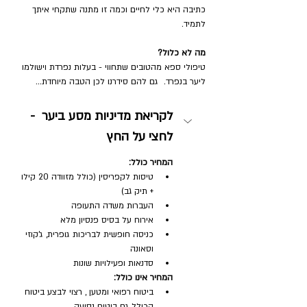
כתיבה היא כלי לחיים וכמה זו מתנה שתקחי איתך 
לתמיד.  
מה לא כלול?
טיפולי ספא מהטובים שתחווי - בעלות נפרדת וישולמו 
ליער בנפרד.  גם להם סידרנו לכן הטבה מיוחדת...
לקריאת מדיניות מסע ביער  - 
לחצי על החץ
המחיר כולל:
טיסות לקפריסין (כולל מזוודה 20 קילו 
+ תיק גב)
העברות משדה התעופה
אירוח על בסיס פנסיון מלא
כניסה חופשית לבריכות גופרית, ג'קוזי 
וסאונה
סדנאות ופעילויות שונות
המחיר אינו כולל:
ביטוח רפואי ומטען , רצוי לבצע ביטוח 
הכולל גם ביטוח נסיעה .