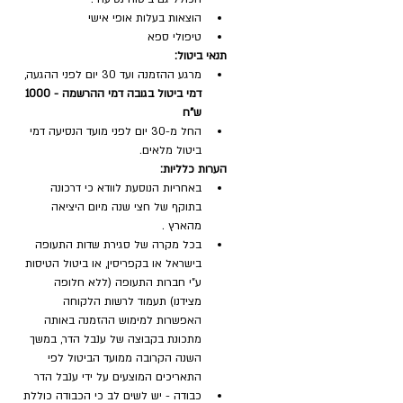
הוצאות בעלות אופי אישי
טיפולי ספא
תנאי ביטול:
מרגע ההזמנה ועד 30 יום לפני ההגעה, 
דמי ביטול בגובה דמי ההרשמה - 1000 
ש"ח
החל מ-30 יום לפני מועד הנסיעה דמי 
ביטול מלאים.
הערות כלליות:
באחריות הנוסעת לוודא כי דרכונה 
בתוקף של חצי שנה מיום היציאה 
מהארץ .
בכל מקרה של סגירת שדות התעופה 
בישראל או בקפריסין, או ביטול הטיסות 
ע"י חברות התעופה (ללא חלופה 
מצידנו) תעמוד לרשות הלקוחה 
האפשרות למימוש ההזמנה באותה 
מתכונת בקבוצה של ענבל הדר, במשך 
השנה הקרובה ממועד הביטול לפי 
התאריכים המוצעים על ידי ענבל הדר
כבודה - יש לשים לב כי הכבודה כוללת 