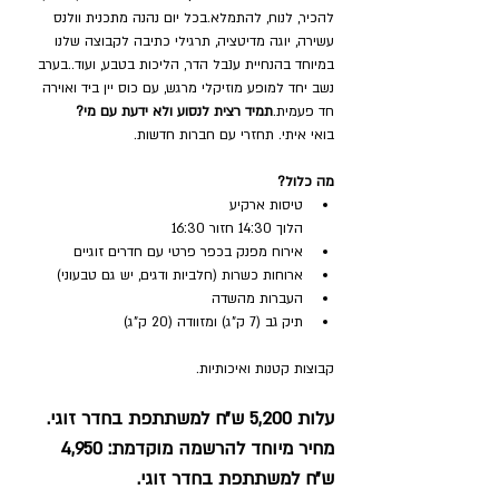
להכיר, לנוח, להתמלא.בכל יום נהנה מתכנית וולנס 
עשירה, יוגה מדיטציה, תרגילי כתיבה לקבוצה שלנו 
במיוחד בהנחיית ענבל הדר, הליכות בטבע, ועוד..בערב 
נשב יחד למופע מוזיקלי מרגש, עם כוס יין ביד ואוירה 
חד פעמית.
תמיד רצית לנסוע ולא ידעת עם מי?
בואי איתי. תחזרי עם חברות חדשות.
מה כלול?
טיסות ארקיע
הלוך 14:30 חזור 16:30
אירוח מפנק בכפר פרטי עם חדרים זוגיים
ארוחות כשרות (חלביות ודגים, יש גם טבעוני)
העברות מהשדה
תיק גב (7 ק"ג) ומזוודה (20 ק"ג)
קבוצות קטנות ואיכותיות.
עלות 5,200 ש״ח למשתתפת בחדר זוגי. 
מחיר מיוחד להרשמה מוקדמת: 4,950 
ש״ח למשתתפת בחדר זוגי. 