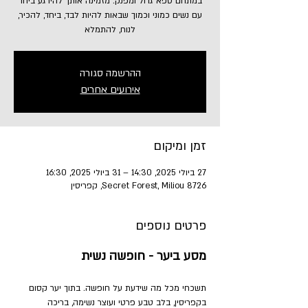
במתחם ספא גדול ומפנק. מזמינה אותך להירגע ביחד
עם נשים כמוני וכמוך שבאות להיות לבד, ביחד, להכיר,
לנוח, להתמלא
ההרשמה סגורה
אירועים אחרים
זמן ומיקום
27 ביולי 2025, 14:30 – 31 ביולי 2025, 16:30
Secret Forest, Miliou 8726, קפריסין
פרטים נוספים
מסע ביער - חופשה נשית
תשכחי מכל מה שידעת על חופשה. בתוך יער קסום 
בקפריסין, בלב טבע פרטי ועוצר נשימה, בריכה 