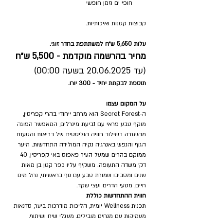
חופי ים וזמן חופשי
קבוצות קטנות ואיכותיות.
עלות 5,650 ש״ח למשתתפת בחדר זוגי. 
מחיר בהרשמה מוקדמת - 5,500 ש״ח 
(עד 20.06.2025 בשעה 00:00)
תוספת לבקתת יחיד - 300 יורו.
על המקום עצמו
ה-Secret Forest הוא מרחב ייחודי בהרי קפריסין, 
מוקף טבע פראי עם נביעת מינרלים, המאפשר הפוגה 
מהשגרה בשילוב חוויה הוליסטית של בריאות והטענת 
הגוף והנפש באנרגיה נקיה המולידה התחדשות. היער 
ממוקם בהרים שמעל העיר פאפוס באי קפריסין, 40 
דק׳ משדה התעופה. משקיף עליו כפר קטן בן מאות 
שנים ומסביבו שמורת טבע עם נוף בראשיתי, נחל מים 
חיים, מטעי הדרים ועצי שקד.
חווית ההתחדשות כוללת
תכנית Wellness יומית, הליכות מודרכות ביער, סדנאות 
מעמיקות עם מנחים מובילים, מעגלי שיח ושיתוף, 