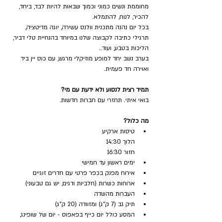
מחוממת ונשים כמוני וכמוך שבאות להיות לבד, ביחד, 
להכיר, לנוח, להתמלא.
בכל יום נהנה מתכנית וולנס עשירה, יוגה מדיטציה, 
תרגילי כתיבה לקבוצה שלנו במיוחד בהנחיית טלי דביר, 
הליכות בטבע, ועוד..
בערב נשב יחד למופע מוזיקלי מרגש, עם כוס יין ביד 
ואוירה חד פעמית.
תמיד רצית לנסוע ולא ידעת עם מי?
בואי איתי. תחזרי עם חברות חדשות.
מה כלול?
טיסות ארקיע
הלוך 14:30
חזור 16:30
ימים ראשון עד חמישי
אירוח מפנק בכפר פרטי עם חדרים זוגיים
ארוחות כשרות (חלביות ודגים, יש גם טבעוני)
העברות מהשדה
תיק גב (7 ק"ג) ומזוודה (20 ק"ג)
המסע כולל יום כייף בפאפוס - יום של שופינג, 