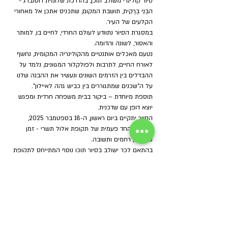
סיור קולינרי משולב תוכן, בהדרכת שלומית רוטנברג - 
הבְּנֵי בְּרַקִית, תושבת המקום, שתכניס אתכן אל מאחורי 
הקלעים של העיר.
במסגרת הסיור נתוודע לעולם החרדי, לחיים בו, למותר 
והאסור, לשונה והדומה.
נטעם מאכלים אותנטיים מהקולינריה המקומית, נחשף 
לאורח החיים, לתרבות ולפולקלור המגוונים, נלמד על 
ההבדלים בין הזרמים השונים ונעשיר את ההבנה שלנו 
על ה"שכנים שמתגוררים בין כביש גהה לאיילון".
תוספת מיוחדת – ביקור בבית משפחה חרדית ומפגש 
יוצא דופן עם שדכנית.
הסיור יתקיים ביום ראשון, ה-18 בספטמבר 2025, 
באווירה החד פעמית של תקופת אלול תשרי - זמן 
סליחות, רחמים ותשובה.
בהתאם לכך ישולב בסיור תוכן נוסף המתייחס לתקופת 
השנה ייחודית זו.
מזכרת קטנה תוענק בסיום הסיור לכל משתתפת.