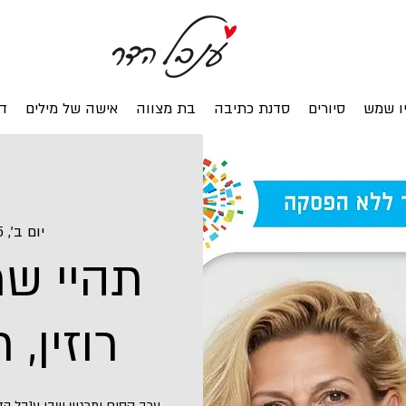
ו שמש
סיורים
סדנת כתיבה
בת מצווה
אישה של מילים
ד
יום ב׳, 15 בדצמ׳
תהיי שמ
רוזין, 
ערב קסום ומרגש שבו ענבל הדר