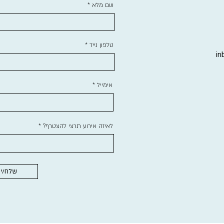
שם מלא
טלפון נייד
in
אימייל
לאיזה אירוע תרצי להצטרף?
שלח/י